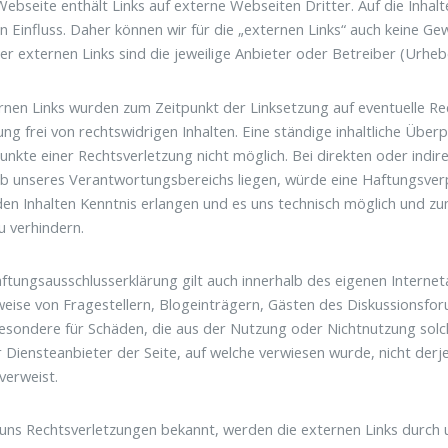
ebseite enthält Links auf externe Webseiten Dritter. Auf die Inhalt
en Einfluss. Daher können wir für die „externen Links“ auch keine Ge
der externen Links sind die jeweilige Anbieter oder Betreiber (Urheb
rnen Links wurden zum Zeitpunkt der Linksetzung auf eventuelle R
ung frei von rechtswidrigen Inhalten. Eine ständige inhaltliche Über
unkte einer Rechtsverletzung nicht möglich. Bei direkten oder indir
b unseres Verantwortungsbereichs liegen, würde eine Haftungsverpf
den Inhalten Kenntnis erlangen und es uns technisch möglich und zu
zu verhindern.
ftungsausschlusserklärung gilt auch innerhalb des eigenen Interne
eise von Fragestellern, Blogeinträgern, Gästen des Diskussionsforum
esondere für Schäden, die aus der Nutzung oder Nichtnutzung solch
er Diensteanbieter der Seite, auf welche verwiesen wurde, nicht derje
 verweist.
ns Rechtsverletzungen bekannt, werden die externen Links durch u