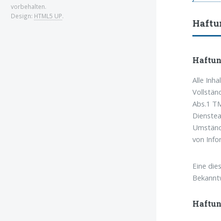
vorbehalten.
Design:
HTML5 UP
.
Haftu
Haftun
Alle Inh
Vollstän
Abs.1 TM
Dienstea
Umstände
von Info
Eine die
Bekanntw
Haftun