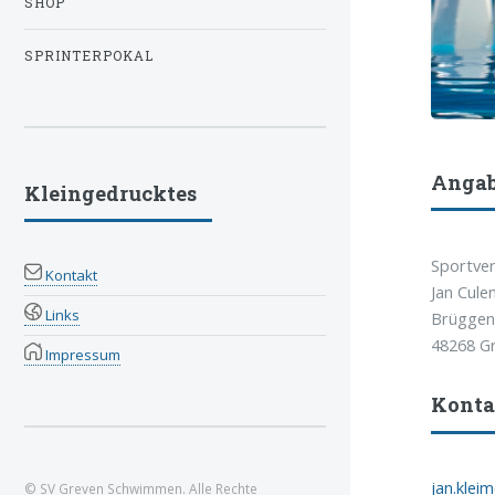
SHOP
SPRINTERPOKAL
Angab
Kleingedrucktes
Sportver
Kontakt
Jan Cul
Links
Brüggen
48268 G
Impressum
Konta
jan.klei
© SV Greven Schwimmen. Alle Rechte