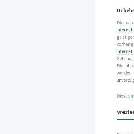
Urhebe
Die auf 
internet
geistige
vorherig
internet
Gebrauch
Die Inha
werden, 
unverzüg
Dieses
I
weite