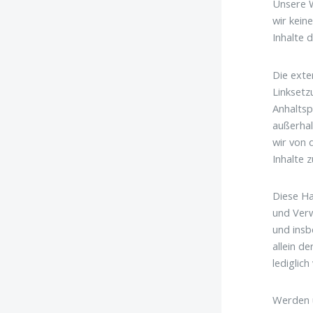
Unsere W
wir kein
Inhalte 
Die exte
Linksetz
Anhaltsp
außerhal
wir von 
Inhalte 
Diese Ha
und Verw
und insb
allein d
lediglich
Werden u