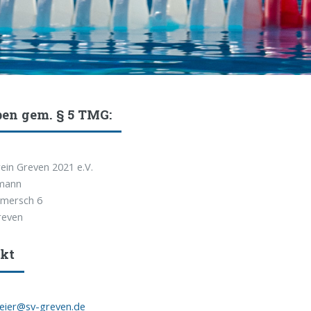
en gem. § 5 TMG:
ein Greven 2021 e.V.
emann
mersch 6
reven
kt
meier@sv-greven.de