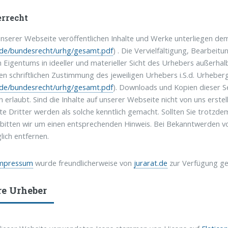
rrecht
unserer Webseite veröffentlichen Inhalte und Werke unterliegen d
.de/bundesrecht/urhg/gesamt.pdf
) . Die Vervielfältigung, Bearbei
n Eigentums in ideeller und materieller Sicht des Urhebers außerh
en schriftlichen Zustimmung des jeweiligen Urhebers i.S.d. Urheber
.de/bundesrecht/urhg/gesamt.pdf
). Downloads und Kopien dieser Se
 erlaubt. Sind die Inhalte auf unserer Webseite nicht von uns erste
lte Dritter werden als solche kenntlich gemacht. Sollten Sie trotz
bitten wir um einen entsprechenden Hinweis. Bei Bekanntwerden vo
lich entfernen.
mpressum
wurde freundlicherweise von
jurarat.de
zur Verfügung ges
re Urheber