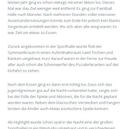
letzten Jahr ging es schon mittags mit einer Aktion los. Dieses
Mal war das Ziel weniger weit entfernt: Es ging zur Paintball
Halle nach Münster. Nach mehreren Stunden voller intensiver
Auseinandersetzungen konnte zum Ende hin jedoch kein klares
Siegerteam ermittelt werden. Wo sich aber alle einig waren: Es
war Zeit um etwas zu Essen.
Zurück angekommen in der Sporthalle wurde flott der
Gymnastikraum in einen Aufenthaltsraum samt Tischen und
Bänken umgebaut. Kurz darauf waren in der Ferne zur Freude
aller auch schon die Scheinwerfer des Pizzalieferanten auf der
Einfahrt zu sehen.
Nach dem Essen ging es dann erst richtig los. Dass sich das
Jugendgremium gut auf die Nacht vorbereitet hatte, zeigte sich
bei der Fülle der Spiele und Aktionen, die für die Nacht geplant
worden waren. Neben dem klassischen Verstecken und Fangen
lernten die Kinder auch etwas exotischere Spiele kennen.
Als Highlight wurde schon spät in der Nacht eine der großen
Sporthallen in ein Filmstudio umgebaut und in verschiedenen